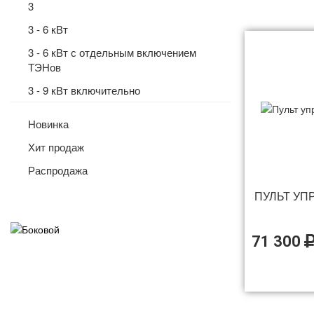
3
Талькохлорит ламель
3 - 6 кВт
3 - 6 кВт с отдельным включением
ТЭНов
3 - 9 кВт включительно
3 кВт
Новинка
3 кВт со встроенным управлением
Хит продаж
3,5 кВт с встроенным пультом
Распродажа
3,5 кВт с выносным пультом
ПУЛЬТ УП
3,6 кВт
3-12 кВт на силовом реле (бесшумное
71 300
включение)
3.5 кВт
04,5 кВт
4,5 кВт