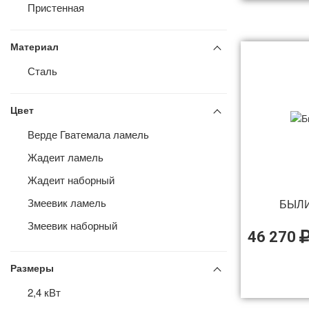
Пристенная
Для каменок мощностью 10–18кВт,Для
каменок мощностью 4,5–9кВт,Для
каменок мощностью 10–24кВт,Для
Материал
каменок мощностью 20–36кВт,Для
каменок мощностью 4,5–15кВт
Сталь
Цвет
Верде Гватемала ламель
Жадеит ламель
Жадеит наборный
Змеевик ламель
БЫЛИ
Змеевик наборный
46 270
Окаменевшее дерево ламель
Размеры
Пироксенит ламель
2,4 кВт
Россо Леванто ламель