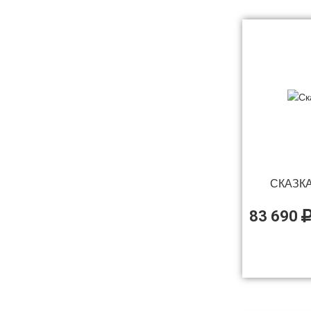
4,5 кВт с встроенным пультом
4,5 кВт с встроенным управлением
4,5 кВт со встроенным пультом
6 кВт
6 кВт Красный
6 кВт Нержавейка
6 кВт Окрашенный
СКАЗК
6 кВт с встроенным управлением
6 кВт со встроенным управлением
83 690
7 кВт
7 кВт со встроенным управлением
7,5 кВт
7,5 кВт с встроенным управлением