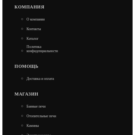
КОМПАНИЯ
КОМПЛЕКТ ГЕФЕСТ ЗК 18(П2) ПРЕЗИДЕНТ
О компании
830/40 ЗМЕЕВИК
Контакты
233 000
Каталог
Политика
В КОРЗИНУ
конфиденциальности
ПОМОЩЬ
Доставка и оплата
МАГАЗИН
Банные печи
Отопительные печи
Камины