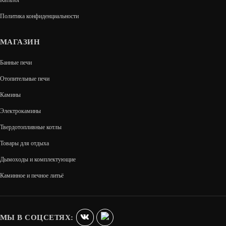
Каталог
В КОРЗИНУ
Политика конфиденциальности
МАГАЗИН
Банные печи
Отопительные печи
Камины
Электрокамины
Твердотопливные котлы
Товары для отдыха
Дымоходы и комплектующие
КОМПЛЕКТ ГЕФЕСТ ЗК 30(П2) ПРЕЗИДЕНТ
Каминное и печное литьё
1020/60 ТАЛЬКОМАГНЕЗИТ
380 400
МЫ В СОЦСЕТЯХ: