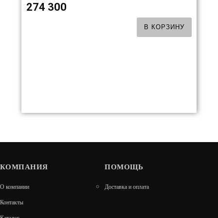
274 300
В КОРЗИНУ
КОМПАНИЯ
ПОМОЩЬ
КОМПЛЕКТ ГЕФЕСТ ЗК 18(П2) ПРЕЗИДЕНТ
О компании
Доставка и оплата
830/40 ЗМЕЕВИК
Контакты
233 000