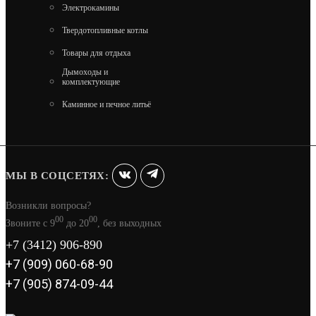
Электрокамины
ПЕЧЬ ДЛЯ БАНИ ASTON 16 С ГЛУХОЙ
Твердотопливные котлы
ДВЕРЦЕЙ
Товары для отдыха
22 890
Дымоходы и
комплектующие
В КОРЗИНУ
Каминное и печное литьё
МЫ В СОЦСЕТЯХ:
Возникли вопросы?
00
00
Звоните с 9
до 20
, без выходных
+7 (3412) 906-890
+7 (909) 060-68-90
+7 (905) 874-09-44