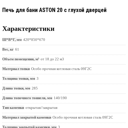
Печь для бани ASTON 20 с глухой дверцей
Характеристики
Ш*В*Г, мм
420*850*670
Вес, кг
61
Объем помещения, м³
от 18 до 22 м3
Материал топки
Особо прочная котловая сталь 09Г2С
Толщина топки, мм
3
Длина топки, мм
285
Длина топочного тоннеля, мм
140/190
Тип каменки
открытая//закрытая
Материал закрытой каменки
Особо прочная котловая сталь 09Г2С
Толщина закрытой каменки, мм
3