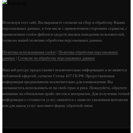
ПЕЧЬ ДЛЯ БАНИ ASTON 20 СО СТЕКЛЯННОЙ
Используя этот сайт, Вы выражаете согласие на сбор и обработку Ваших
ДВЕРЦЕЙ
персональных данных, в том числе с привлечением сторонних сервисов, с
применением cookie-файлов и средств анализа поведения пользователей,
27 690
согласно нашей политике обработки персональных данных.
В КОРЗИНУ
Политика использования cookie
|
Политика обработки персональных
данных
|
Согласие на обработку персональных данных
Наш веб-ресурс предоставляет исключительно информацию и не является
публичной офертой, согласно Статье 437 ГК РФ. Предоставленная
информация предназначена исключительно для ознакомления. Вы
соглашаетесь использовать ее на свой страх и риск. Пожалуйста, обратите
внимание на обновления прайс-листов и материалов. Для получения точной
информации о стоимости услуг, свяжитесь с нами по указанным контактам
или для заказа услуг заполните форму обратной связи.