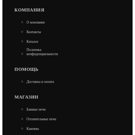
КОМПАНИЯ
ПЕЧЬ ДЛЯ БАНИ ASTON 12 СО СТЕКЛЯННОЙ
О компании
ДВЕРЦЕЙ
Контакты
20 190
Каталог
Политика
В КОРЗИНУ
конфиденциальности
ПОМОЩЬ
Доставка и оплата
МАГАЗИН
Банные печи
Отопительные печи
Камины