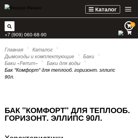
Каталог
0
0
+7 (909) 060-68-90
Главная
Каталог
Дымоходы и комплектующие
Баки
Баки «Ferrum»
Баки для воды
Бак "Комфорт" для теплооб. горизонт. эллипс
90л.
БАК "КОМФОРТ" ДЛЯ ТЕПЛООБ.
ГОРИЗОНТ. ЭЛЛИПС 90Л.
Характеристики