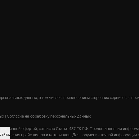
EUGENE
24 590
В КОРЗИНУ
персональных данных, в том числе с привлечением сторонних сервисов, с пр
ых
|
Согласие на обработку персональных данных
 публичной офертой, согласно Статье 437 ГК РФ. Предоставленная информ
сайта,
 обновления прайс-листов и материалов. Для получения точной информации о