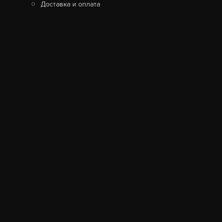
Доставка и оплата
MOONBLAZE S LUX BRASS
26 990
В КОРЗИНУ