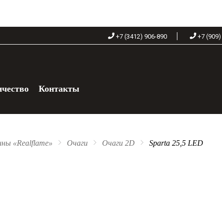
+7 (3412) 906-890
+7 (909)
ичество
Контакты
+7 (909) 060-68-90
ны «Realflame»
Очаги
Очаги 2D
Sparta 25,5 LED