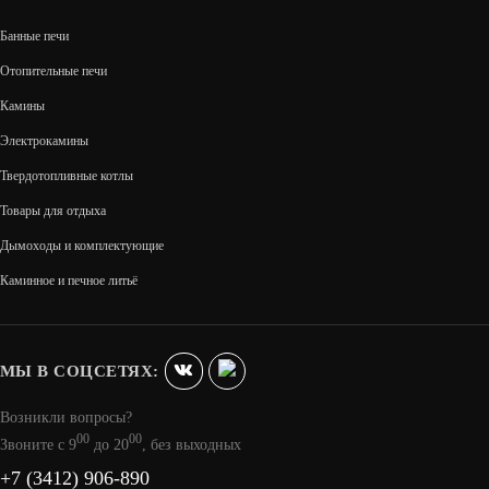
Банные печи
Отопительные печи
Камины
Электрокамины
Твердотопливные котлы
Товары для отдыха
Дымоходы и комплектующие
FOBOS LUX BLACK/BRASS
Каминное и печное литьё
19 990
В КОРЗИНУ
МЫ В СОЦСЕТЯХ:
Возникли вопросы?
00
00
Звоните с 9
до 20
, без выходных
+7 (3412) 906-890