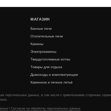
-20%
МАГАЗИН
Банные печи
Отопительные печи
Камины
Электрокамины
Твердотопливные котлы
РОТНЫЙ - 115 - 0.15 М -
ШИБЕР ШМ(М)-Р 430- 0
Товары для отдыха
1 ММ. СТАЛЬ МАСТЕР
ТИС
Дымоходы и комплектующие
1 040
В КОРЗИНУ
830
Каминное и печное литьё
ших персональных данных, в том числе с привлечением сторонних серви
нных.
анных
|
Согласие на обработку персональных данных