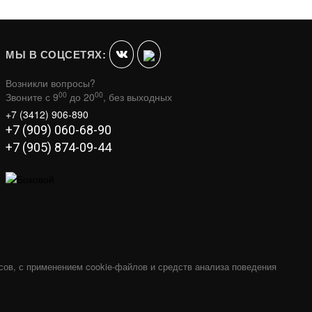
-19%
МЫ В СОЦСЕТЯХ:
Возникли вопросы?
00
00
Звоните с 9
до 20
, без выходных
+7 (3412) 906-890
+7 (909) 060-68-90
+7 (905) 874-09-44
.8ММ 115D
ХОМУТ ТРУБНЫЙ ХТ-Р НА БОЛТЕ D
115 - ФР (М) ТИС
187
В КОРЗИНУ
В КОРЗИНУ
150
сов, с применением cookie-файлов и средств анализа поведения