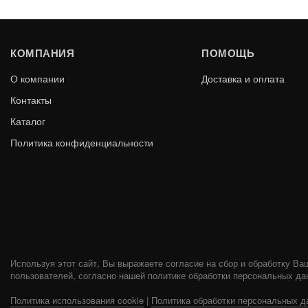
ХИТ ПРОДАЖ
ХИТ ПРОДАЖ
КОМПАНИЯ
ПОМОЩЬ
О компании
Доставка и оплата
Контакты
Каталог
Политика конфиденциальности
ОГОЛОВОК-ДЕФЛЕКТОР 115 / 200
ШИБЕР-ПОВО
НЕРЖ 0.5ММ (430) СТАЛЬ МАСТЕР
НЕРЖ 
В КОРЗИНУ
1 390
790
Используя этот сайт, Вы выражаете согласие на сбор и обработку Ва
пользователей, согласно нашей политике обработки персональных да
Политика использования cookie
|
Политика обработки персональных д