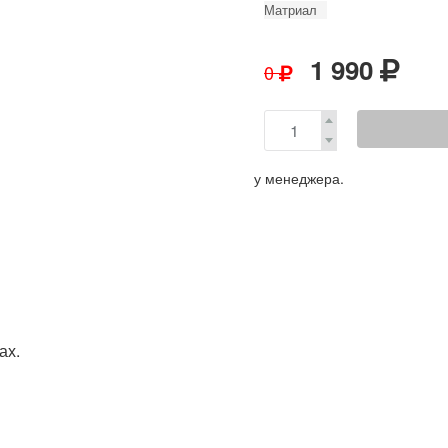
Матриал
1 990
0
у менеджера.
ах.