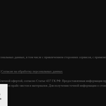
сональных данных, в том числе с привлечением сторонних сервисов, с применен
|
Согласие на обработку персональных данных
бличной офертой, согласно Статье 437 ГК РФ. Предоставленная информация пр
новления прайс-листов и материалов. Для получения точной информации о стоим
я
ов