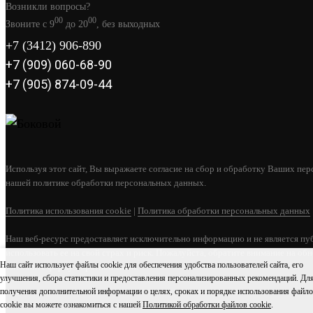
Возникли вопросы?
00
00
Звоните с 9
до 20
, без выходных
+7 (3412) 906-890
+7 (909) 060-68-90
+7 (905) 874-09-44
Используя этот сайт, Вы выражаете согласие на сбор и обработку Ваших пер
нашей политике обработки персональных данных.
Политика использования cookie
|
Политика обработки персональных данных
Наш веб-ресурс предоставляет исключительно информацию и не является пу
использовать ее на свой страх и риск. Пожалуйста, обратите внимание на об
Наш сайт использует файлы cookie для обеспечения удобства пользователей сайта, его
заполните форму обратной связи.
улучшения, сбора статистики и предоставления персонализированных рекомендаций. Дл
получения дополнительной информации о целях, сроках и порядке использования файл
cookie вы можете ознакомиться с нашей
Политикой обработки файлов cookie
.