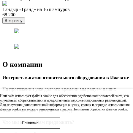
Тандыр «Гранд» на 16 шампуров
68 200
В корзину
О компании
Интернет-магазин отопительного оборудования в Ижевске
На протяжении уже долгого времени мы радуем наших
клиентов качественными и креативными товарами для дома и
Наш сайт использует файлы cookie для обеспечения удобства пользователей сайта, его
дачи. В нашем интернет-магазине в г. Ижевск Вы сможете
улучшения, сбора статистики и предоставления персонализированных рекомендаций.
найти не только банную и отопительную продукцию, но и
Для получения дополнительной информации о целях, сроках и порядке использования
файлов cookie вы можете ознакомиться с нашей
Политикой обработки файлов cookie
.
изделия, которые украсят Ваш сад.
Что мы можем Вам предложить?
Принимаю