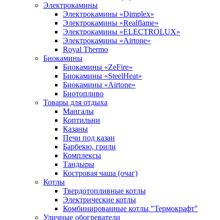
Электрокамины
Электрокамины «Dimplex»
Электрокамины «Realflame»
Электрокамины «ELECTROLUX»
Электрокамины «Airtone»
Royal Thermo
Биокамины
Биокамины «ZeFire»
Биокамины «SteelHeat»
Биокамины «Airtone»
Биотопливо
Товары для отдыха
Мангалы
Коптильни
Казаны
Печи под казан
Барбекю, грили
Комплексы
Тандыры
Костровая чаша (очаг)
Котлы
Твердотопливные котлы
Электрические котлы
Комбинированные котлы "Термокрафт"
Уличные обогреватели