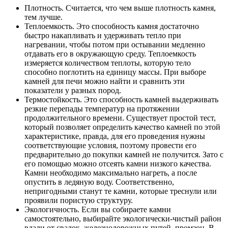
Плотность.
Считается, что чем выше плотность камня,
тем лучше.
Теплоемкость.
Это способность камня достаточно
быстро накапливать и удерживать тепло при
нагревании, чтобы потом при остывании медленно
отдавать его в окружающую среду. Теплоемкость
измеряется количеством теплоты, которую тело
способно поглотить на единицу массы. При выборе
камней для печи можно найти и сравнить эти
показатели у разных пород.
Термостойкость.
Это способность камней выдерживать
резкие перепады температур на протяжении
продолжительного времени. Существует простой тест,
который позволяет определить качество камней по этой
характеристике, правда, для его проведения нужны
соответствующие условия, поэтому провести его
предварительно до покупки камней не получится. Зато с
его помощью можно отсеять камни низкого качества.
Камни необходимо максимально нагреть, а после
опустить в ледяную воду. Соответственно,
непригодными станут те камни, которые треснули или
проявили пористую структуру.
Экологичность.
Если вы собираете камни
самостоятельно, выбирайте экологически-чистый район
вдали от свалок, железнодорожных путей, промзон. В