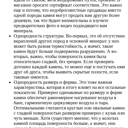
магазине просите сертификат соответствия. Это важно
еще и потому, что недобросовестные продавцы вместо
одной породы камня могут продать вам другую более
дешевую, так что будьте внимательны и изучите
предварительно фото и видео подходящего вам
минерала.
Однородность структуры.
Во-первых, это об отсутствии
вкраплений других пород в основной минерал: у них
может быть разная термостойкость, а значит, такие
камни будут больше подвержены разрушению. А во-
вторых, важно, чтобы поверхность камня была
относительно гладкой, без трещин. Если проверять
дотошно каждый камень, то можно еще и постучать ими
друг об друга, чтобы выявить скрытые полости, если
таковые имеются.
Однородность размера и формы.
Это тоже важная
характеристика, которая в итоге влияет на все остальные
показатели. Примерно одинаковые по размеру и форме
камни обеспечат равномерное нагревание воздуха в
бане, гармоничную циркуляцию воздуха и пара.
Оптимальными считаются круглые или овальные камни
с гладкой поверхностью размером примерно с кулак или
чуть меньше. Хотя существует мнение, что у колотых
камней площадь поверхности больше, а значит, они