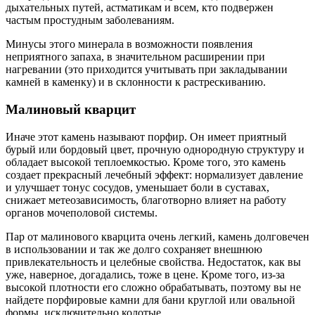
дыхательных путей, астматикам и всем, кто подвержен
частым простудным заболеваниям.
Минусы этого минерала в возможности появления
неприятного запаха, в значительном расширении при
нагревании (это приходится учитывать при закладывании
камней в каменку) и в склонности к растрескиванию.
Малиновый кварцит
Иначе этот камень называют порфир. Он имеет приятный
бурый или бордовый цвет, прочную однородную структуру и
обладает высокой теплоемкостью. Кроме того, это камень
создает прекрасный лечебный эффект: нормализует давление
и улучшает тонус сосудов, уменьшает боли в суставах,
снижает метеозависимость, благотворно влияет на работу
органов мочеполовой системы.
Пар от малинового кварцита очень легкий, камень долговечен
в использовании и так же долго сохраняет внешнюю
привлекательность и целебные свойства. Недостаток, как вы
уже, наверное, догадались, тоже в цене. Кроме того, из-за
высокой плотности его сложно обрабатывать, поэтому вы не
найдете порфировые камни для бани круглой или овальной
формы, исключительно колотые.