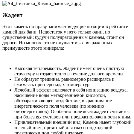
Жадеит
Этот камень по праву занимает ведущие позиции в рейтинге
камней для бани. Недостаток у него только один, но
существенный: будучи полудрагоценным камнем, стоит он
дорого. Но многих это не смущает из-за выраженных
преимуществ этого минерала:
Высокая теплоемкость. Жадеит имеет очень плотную
структуру и отдает тепло в течение долгого времени.
Не образует трещины, равномерно расширяясь и
сжимаясь при перепадах температур.
Лечебный эффект включает в себя ионизацию воздуха,
насыщение воды метакремниевой кислотой,
обеззараживающее воздействие, выравнивание
энергетического поля человека (по мнению
биоэнергетиков). Особенно полезным жадеит считается
при болезнях суставов или предрасположенности к ним.
Привлекательный внешний вид. Камень имеет глубокий
зеленый цвет, приятный для глаз и подходящий
практически под любой интерьер.