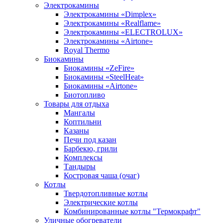
Электрокамины
Электрокамины «Dimplex»
Электрокамины «Realflame»
Электрокамины «ELECTROLUX»
Электрокамины «Airtone»
Royal Thermo
Биокамины
Биокамины «ZeFire»
Биокамины «SteelHeat»
Биокамины «Airtone»
Биотопливо
Товары для отдыха
Мангалы
Коптильни
Казаны
Печи под казан
Барбекю, грили
Комплексы
Тандыры
Костровая чаша (очаг)
Котлы
Твердотопливные котлы
Электрические котлы
Комбинированные котлы "Термокрафт"
Уличные обогреватели