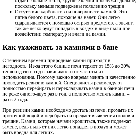
отдают больше тепла, круглые камни прослужат дольше,
поскольку меньше подвержены появлению трещин.
Отсутствие карбонатов на поверхности камней.
Это
пятна белого цвета, похожие на налет. Они легко
сцарапываются с помощью острых предметов, а значит,
так же легко будут попадать в воздух в виде пыли при
воздействии температур и влаги на камни.
Как ухаживать за камнями в бане
С течением времени природные камни приходят в
негодность. Из-за этого банные печи теряют от 15% до 30%
теплоотдачи в год в зависимости от частоты их
использования. Поэтому важно вовремя менять и качественно
проводить ревизию камней. Специалисты рекомендуют
полностью перебирать и перекладывать камни в банной печи
не реже одного-двух раз в год, а полностью менять камни –
раз в 2 года.
При ревизии камни необходимо достать из печи, промыть их
проточной водой и перебрать на предмет выявления сколов и
трещин. Камни, которые начали крошиться, также подлежат
замене, ведь пыль от них легко попадает в воздух и может
быть вредна для легких.