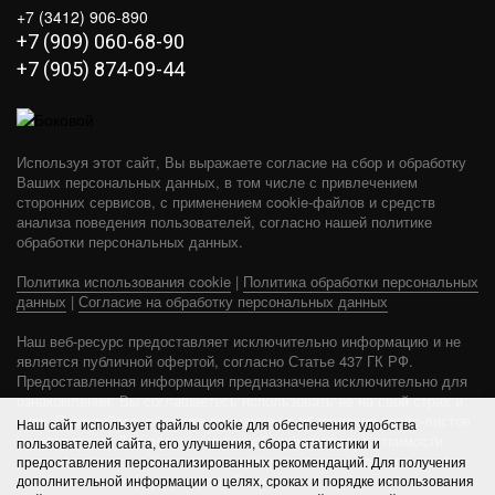
+7 (3412) 906-890
+7 (909) 060-68-90
+7 (905) 874-09-44
Используя этот сайт, Вы выражаете согласие на сбор и обработку
Ваших персональных данных, в том числе с привлечением
сторонних сервисов, с применением cookie-файлов и средств
анализа поведения пользователей, согласно нашей политике
обработки персональных данных.
Политика использования cookie
|
Политика обработки персональных
данных
|
Согласие на обработку персональных данных
Наш веб-ресурс предоставляет исключительно информацию и не
является публичной офертой, согласно Статье 437 ГК РФ.
Предоставленная информация предназначена исключительно для
ознакомления. Вы соглашаетесь использовать ее на свой страх и
риск. Пожалуйста, обратите внимание на обновления прайс-листов
Наш сайт использует файлы cookie для обеспечения удобства
и материалов. Для получения точной информации о стоимости
пользователей сайта, его улучшения, сбора статистики и
услуг, свяжитесь с нами по указанным контактам или для заказа
предоставления персонализированных рекомендаций. Для получения
услуг заполните форму обратной связи.
дополнительной информации о целях, сроках и порядке использования