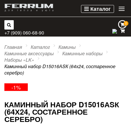
Каталог
0
0
+7 (909) 060-68-90
Главная
Каталог
Камины
Каминные аксессуары
Каминные наборы
Наборы «LK»
Каминный набор D15016АSК (64х24, состаренное
серебро)
-1%
КАМИННЫЙ НАБОР D15016АSК
(64Х24, СОСТАРЕННОЕ
СЕРЕБРО)