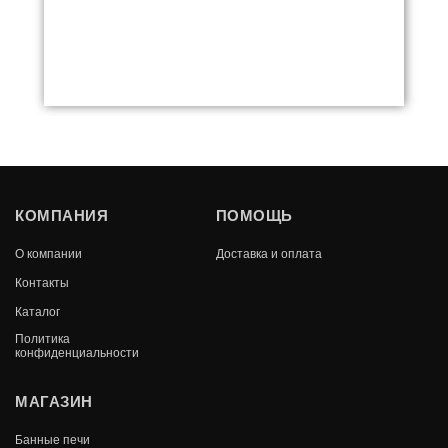
КОМПАНИЯ
ПОМОЩЬ
НАБОР КАМИННЫЙ D41111АК (73Х23,3ПР.,
ЧЕРН.С АНТ.ЛАТ.)
О компании
Доставка и оплата
Контакты
В КОРЗИНУ
3 414
Каталог
Политика
конфиденциальности
МАГАЗИН
Банные печи