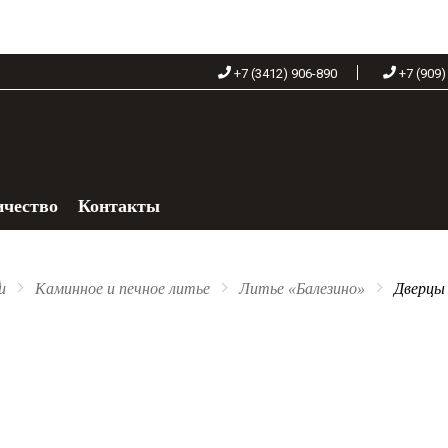
+7 (3412) 906-890
+7 (909)
ичество
Контакты
+7 (909) 060-68-90
и
Каминное и печное литье
Литье «Балезино»
Дверцы