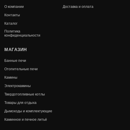
150Х112 ММ 1,57 КГ (ПГС)
О компании
Доставка и оплата
Контакты
В КОРЗИНУ
1 150
Каталог
Политика
конфиденциальности
МАГАЗИН
Банные печи
Отопительные печи
Камины
Электрокамины
Твердотопливные котлы
Товары для отдыха
Дымоходы и комплектующие
Каминное и печное литьё
ДВЕРКА ДЛЯ ПЕЧИ ТОПОЧНАЯ ДТ-4
270Х300 ММ 5,75 КГ (ПГС)