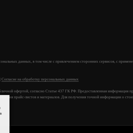
РЕШЕТКА КОЛОСНИКОВАЯ ДЛЯ ПЕЧИ РУ-5
300Х150 ММ 3,8 КГ ЧУГУН
920
В КОРЗИНУ
сональных данных, в том числе с привлечением сторонних сервисов, с применен
|
Согласие на обработку персональных данных
бличной офертой, согласно Статье 437 ГК РФ. Предоставленная информация пр
новления прайс-листов и материалов. Для получения точной информации о стоим
я
ов