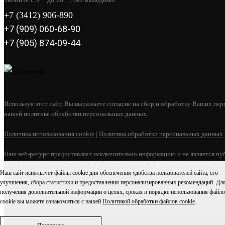
+7 (3412) 906-890
+7 (909) 060-68-90
+7 (905) 874-09-44
Используя этот сайт, Вы выражаете согласие на сбор и обработку Ваших пер
нашей политике обработки персональных данных.
Политика использования cookie
|
Политика обработки персональных данных
Наш веб-ресурс предоставляет исключительно информацию и не является пу
использовать ее на свой страх и риск. Пожалуйста, обратите внимание на об
Наш сайт использует файлы cookie для обеспечения удобства пользователей сайта, его
заполните форму обратной связи.
улучшения, сбора статистики и предоставления персонализированных рекомендаций. Дл
получения дополнительной информации о целях, сроках и порядке использования файл
cookie вы можете ознакомиться с нашей
Политикой обработки файлов cookie
.