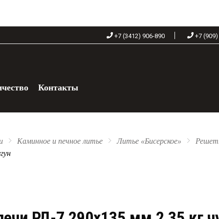
+7 (3412) 906-890
+7 (909)
ичество
Контакты
+7 (909) 060-68-90
и
Каминное и печное литье
Литье «Бисерское»
Решет
угун
ечи РД-7 290х135 мм 2,35 кг ч