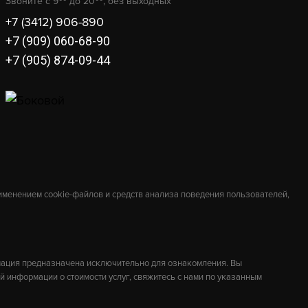
Звоните с 9
до 20
, без выходных
+7 (3412) 906-890
+7 (909) 060-68-90
+7 (905) 874-09-44
УВАЛЬНАЯ
ДВЕРКА ВЕЗУВИЙ ПЕЧНАЯ ДТ-4С
(БРОНЗА)
В КОРЗИНУ
В КОРЗИНУ
7 220
рименением cookie-файлов и средств анализа поведения пользователей,
мация предназначена исключительно для ознакомления. Вы
й информации о стоимости услуг, свяжитесь с нами по указанным