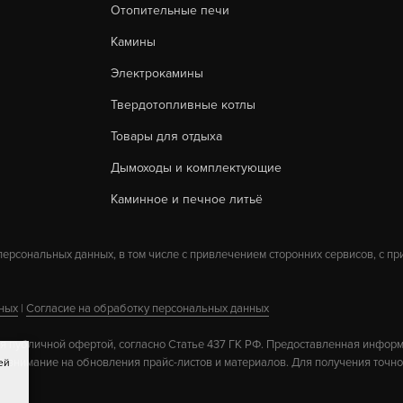
Отопительные печи
Камины
Электрокамины
Твердотопливные котлы
 ВЕЗУВИЙ ПЕЧНАЯ ДТ-3
ДВЕРКА ВЕЗУВИЙ ПОДД
(АНТРАЦИТ)
ДП-2 (БРОНЗА)
Товары для отдыха
В КОРЗИНУ
3 150
Дымоходы и комплектующие
Каминное и печное литьё
 персональных данных, в том числе с привлечением сторонних сервисов, с п
ных
|
Согласие на обработку персональных данных
я публичной офертой, согласно Статье 437 ГК РФ. Предоставленная инфор
те внимание на обновления прайс-листов и материалов. Для получения точно
ей