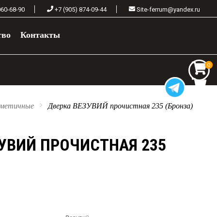
060-68-90
+7 (905) 874-09-44
Site-ferrum@yandex.ru
тво
Контакты
0
0
рметичные
Дверка ВЕЗУВИЙ прочистная 235 (Бронза)
УВИЙ ПРОЧИСТНАЯ 235