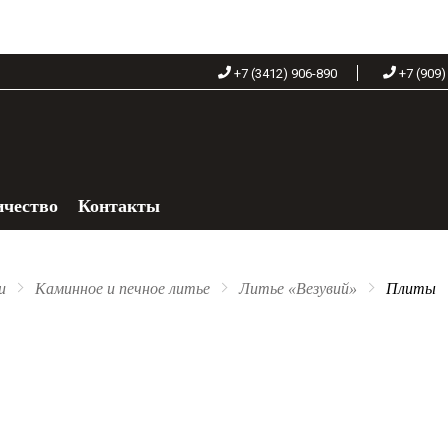
+7 (3412) 906-890
+7 (909)
ичество
Контакты
+7 (909) 060-68-90
и
Каминное и печное литье
Литье «Везувий»
Плиты