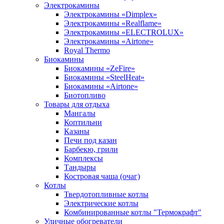
Электрокамины
Электрокамины «Dimplex»
Электрокамины «Realflame»
Электрокамины «ELECTROLUX»
Электрокамины «Airtone»
Royal Thermo
Биокамины
Биокамины «ZeFire»
Биокамины «SteelHeat»
Биокамины «Airtone»
Биотопливо
Товары для отдыха
Мангалы
Коптильни
Казаны
Печи под казан
Барбекю, грили
Комплексы
Тандыры
Костровая чаша (очаг)
Котлы
Твердотопливные котлы
Электрические котлы
Комбинированные котлы "Термокрафт"
Уличные обогреватели