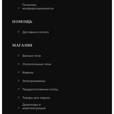
Политика
В КОРЗИНУ
конфиденциальности
ПОМОЩЬ
Доставка и оплата
МАГАЗИН
Банные печи
Отопительные печи
Камины
Электрокамины
Твердотопливные котлы
ЭМАЛЬ ТЕРМОСТОЙКАЯ CERTA ДО 400°С
ТИТАН (АЭРОЗОЛЬ)
Товары для отдыха
Дымоходы и
530
комплектующие