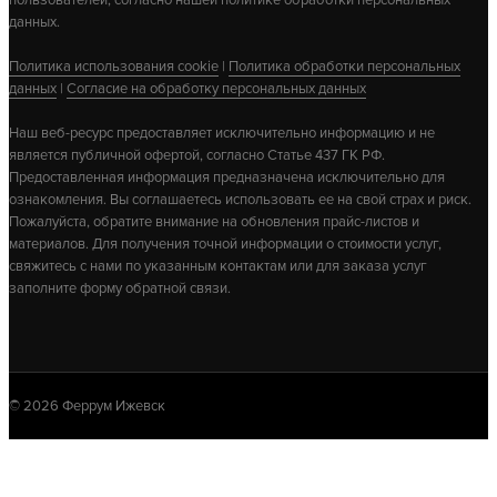
данных.
Политика использования cookie
|
Политика обработки персональных
данных
|
Согласие на обработку персональных данных
Наш веб-ресурс предоставляет исключительно информацию и не
является публичной офертой, согласно Статье 437 ГК РФ.
Предоставленная информация предназначена исключительно для
ознакомления. Вы соглашаетесь использовать ее на свой страх и риск.
Пожалуйста, обратите внимание на обновления прайс-листов и
материалов. Для получения точной информации о стоимости услуг,
свяжитесь с нами по указанным контактам или для заказа услуг
заполните форму обратной связи.
© 2026 Феррум Ижевск