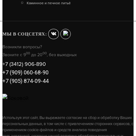
Каминное и печное литьё
В КОРЗИНУ
МЫ В СОЦСЕТЯХ:
Возникли вопросы?
00
00
Звоните с 9
до 20
, без выходных
+7 (3412) 906-890
+7 (909) 060-68-90
+7 (905) 874-09-44
Используя этот сайт, Вы выражаете согласие на сбор и обработку Ваших
персональных данных, в том числе с привлечением сторонних сервисов, с
применением cookie-файлов и средств анализа поведения
пользователей, согласно нашей политике обработки персональных