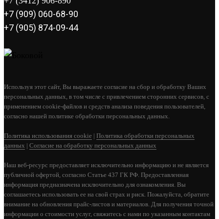
+7 (3412) 906-890
+7 (909) 060-68-90
+7 (905) 874-09-44
Используя этот сайт, Вы выражаете согласие на сбор и обработку Ваших
персональных данных, в том числе с привлечением сторонних сервисов, с
применением cookie-файлов и средств анализа поведения пользователей,
согласно нашей политике обработки персональных данных.
Политика использования cookie
|
Политика обработки персональных
данных
|
Согласие на обработку персональных данных
Наш веб-ресурс предоставляет исключительно информацию и не является
публичной офертой, согласно Статье 437 ГК РФ. Предоставленная
информация предназначена исключительно для ознакомления. Вы
соглашаетесь использовать ее на свой страх и риск. Пожалуйста, обратите
внимание на обновления прайс-листов и материалов. Для получения точной
информации о стоимости услуг, свяжитесь с нами по указанным контактам