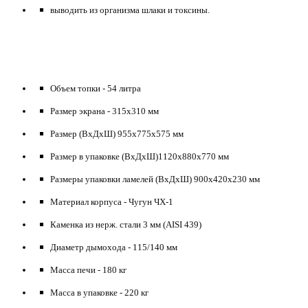
выводить из организма шлаки и токсины.
Объем топки
- 54 литра
Размер экрана
- 315х310 мм
Размер (ВхДхШ)
955х775х575 мм
Размер в упаковке (ВхДхШ)
1120х880х770 мм
Размеры упаковки ламелей (ВхДхШ)
900х420х230 мм
Материал корпуса
- Чугун ЧХ-1
Каменка из нерж. стали
3 мм (AISI 439)
Диаметр дымохода
- 115/140 мм
Масса печи
- 180 кг
Масса в упаковке
- 220 кг