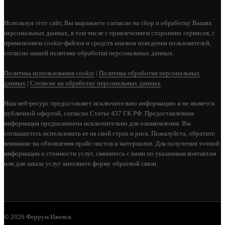
ЛЕВАНТО"
Используя этот сайт, Вы выражаете согласие на сбор и обработку Ваших
220 400
персональных данных, в том числе с привлечением сторонних сервисов, с
применением cookie-файлов и средств анализа поведения пользователей,
В КОРЗИНУ
согласно нашей политике обработки персональных данных.
Политика использования cookie
|
Политика обработки персональных
данных
|
Согласие на обработку персональных данных
Наш веб-ресурс предоставляет исключительно информацию и не является
публичной офертой, согласно Статье 437 ГК РФ. Предоставленная
информация предназначена исключительно для ознакомления. Вы
соглашаетесь использовать ее на свой страх и риск. Пожалуйста, обратите
внимание на обновления прайс-листов и материалов. Для получения точной
информации о стоимости услуг, свяжитесь с нами по указанным контактам
или для заказа услуг заполните форму обратной связи.
© 2026 Феррум Ижевск