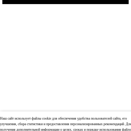
АТМОСФЕРА L В ЛАМЕЛЯХ ИЗ
НАТУРАЛЬНОГО КАМНЯ "ПИРОКСЕНИТ"
184 700
В КОРЗИНУ
Наш сайт использует файлы cookie для обеспечения удобства пользователей сайта, его
улучшения, сбора статистики и предоставления персонализированных рекомендаций. Дл
АТМОСФЕРА-XL В ЛАМЕЛИ "ВЕРДЕ
получения дополнительной информации о целях, сроках и порядке использования файло
ГВАТЕМАЛА"