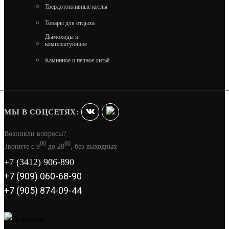
Твердотопливные котлы
АТМОСФЕРА-XL В ЛАМЕЛИ ИЗ
НАТУРАЛЬНОГО КАМНЯ "ЗМЕЕВИК"
Товары для отдыха
Дымоходы и
комплектующие
188 900
Каминное и печное литьё
В КОРЗИНУ
МЫ В СОЦСЕТЯХ:
Возникли вопросы?
00
00
Звоните с 9
до 20
, без выходных
+7 (3412) 906-890
+7 (909) 060-68-90
+7 (905) 874-09-44
АТМОСФЕРА-XL В ЛАМЕЛИ "РОССО