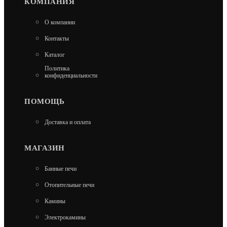
КОМПАНИЯ
АТМОСФЕРА XL В ЛАМЕЛЯХ ИЗ
О компании
НАТУРАЛЬНОГО КАМНЯ "ЖАДЕИТ"
Контакты
241 400
Каталог
Политика
В КОРЗИНУ
конфиденциальности
ПОМОЩЬ
Доставка и оплата
МАГАЗИН
Банные печи
Отопительные печи
Камины
Электрокамины