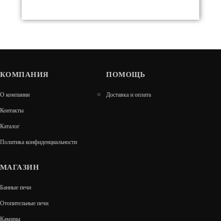
КОМПАНИЯ
ПОМОЩЬ
АТМОСФЕРА L В ЛАМЕЛЯХ ИЗ
О компании
Доставка и оплата
НАТУРАЛЬНОГО КАМНЯ "ЗМЕЕВИК"
Контакты
167 900
Каталог
В КОРЗИНУ
Политика конфиденциальности
МАГАЗИН
Банные печи
Отопительные печи
Камины