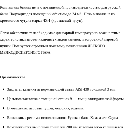
Компактная банная печь с повышенной производительностью для русской
бани. Подходит для помещений объемом до 24 м3. Печь выполнена из
хромистого чугуна марки ЧХ-1 (хромистый чугун).
Легко обеспечивает необходимые для парной температурно-влажностные
характеристики за счет наличия 2х видов каменок и встроенной паровой
пушки. Пользуется огромным почетом у поклонников ЛЕГКОГО
МЕЛКОДИСПЕРСНОГО ПАРА
Преимущества
:
Закрытая каменка из нержавеющей стали AISI 439 толщиной 3 мм.
Цельнолитая топка с толщиной стенок 9-11 мм циллиндрической формы
В комплекте: паровая пушка, колосник, зольник.
Возможные режимы использования: Русская баня, Хамам или Сауна
Комплектуется выносным тоннелем 200 мм, который легко удлинняется