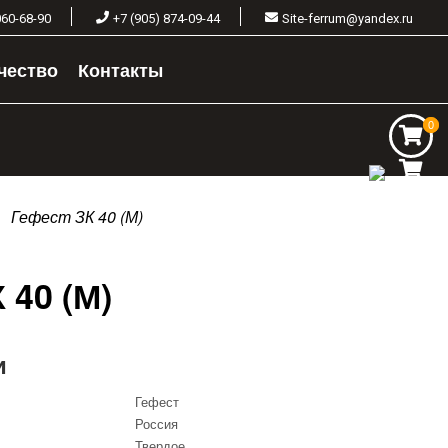
060-68-90
+7 (905) 874-09-44
Site-ferrum@yandex.ru
чество
Контакты
0
0
Гефест ЗК 40 (М)
 40 (М)
и
Гефест
Россия
Твердое