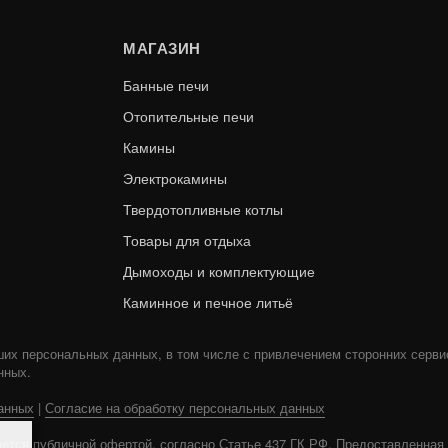
МАГАЗИН
Банные печи
Отопительные печи
Камины
Электрокамины
Твердотопливные котлы
ГЕФЕСТ ЗК 25
ГЕФЕСТ ЗК 40 (П
Товары для отдыха
Дымоходы и комплектующие
В КОРЗИНУ
170 500
Каминное и печное литьё
ших персональных данных, в том числе с привлечением сторонних серви
нных.
анных
|
Согласие на обработку персональных данных
ется публичной офертой, согласно Статье 437 ГК РФ. Предоставленна