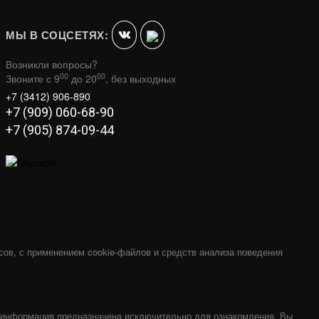
МЫ В СОЦСЕТЯХ:
Возникли вопросы?
00
00
Звоните с 9
до 20
, без выходных
+7 (3412) 906-890
+7 (909) 060-68-90
+7 (905) 874-09-44
2)
ГЕФЕСТ ЗК 18 (П2)
В КОРЗИНУ
В КОРЗИНУ
115 900
сов, с применением cookie-файлов и средств анализа поведения
я информация предназначена исключительно для ознакомления. Вы