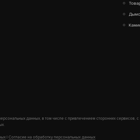
1000/50 ТАЛЬКОХЛОРИТ
Това
Дымо
252 400
Ками
В КОРЗИНУ
 персональных данных, в том числе с привлечением сторонних сервисов,
ых.
КОМПЛЕКТ ГЕФЕСТ ЗК 18(М) ПРЕЗИДЕНТ
ных
|
Согласие на обработку персональных данных
830/40 ТАЛЬКОХЛОРИТ