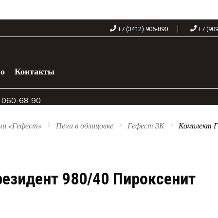
+7 (3412) 906-890
+7 (90
во
Контакты
) 060-68-90
чи «Гефест»
Печи в облицовке
Гефест 3К
Комплект Г
резидент 980/40 Пироксенит