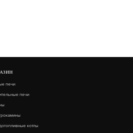
АЗИН
ые печи
ительные печи
ны
трокамины
дотопливные котлы