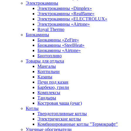
Электрокамины
Электрокамины «Dimplex»
Электрокамины «Realflame»
Электрокамины «ELECTROLUX»
Электрокамины «Airtone»
Royal Thermo
Биокамины
Биокамины «ZeFire»
Биокамины «SteelHeat»
Биокамины «Airtone»
Биотопливо
Товары для отдыха
Мангалы
Коптильни
Казаны
Печи под казан
Барбекю, грили
Комплексы
Тандыры
Костровая чаша (очаг)
Котлы
Твердотопливные котлы
Электрические котлы
Комбинированные котлы "Термокрафт"
Уличные обогреватели