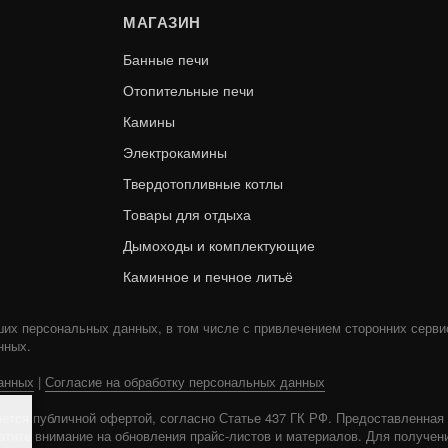
МАГАЗИН
Банные печи
Отопительные печи
Камины
Электрокамины
Твердотопливные котлы
АЯ ПЕЧЬ СЕНСАЦИЯ 12
ЧУГУННАЯ ПЕЧЬ СЕНС
Товары для отдыха
АНТРАЦИТ (220)
АНТРАЦИТ (224
Дымоходы и комплектующие
В КОРЗИНУ
50 390
Каминное и печное литьё
ших персональных данных, в том числе с привлечением сторонних серви
нных.
анных
|
Согласие на обработку персональных данных
ется публичной офертой, согласно Статье 437 ГК РФ. Предоставленна
ратите внимание на обновления прайс-листов и материалов. Для получен