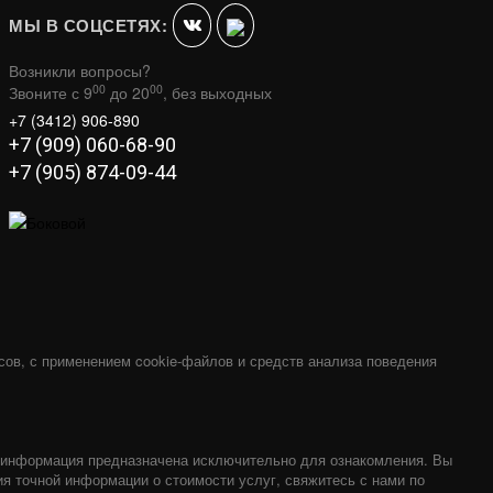
МЫ В СОЦСЕТЯХ:
Возникли вопросы?
00
00
Звоните с 9
до 20
, без выходных
+7 (3412) 906-890
+7 (909) 060-68-90
+7 (905) 874-09-44
АЦИЯ 16
ЧУГУННАЯ ПЕЧЬ СЕНСАЦИЯ 22
)
АНТРАЦИТ (ДТ-4С)
В КОРЗИНУ
В КОРЗИНУ
47 770
сов, с применением cookie-файлов и средств анализа поведения
я информация предназначена исключительно для ознакомления. Вы
ия точной информации о стоимости услуг, свяжитесь с нами по