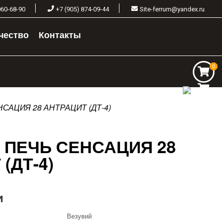
060-68-90
+7 (905) 874-09-44
Site-ferrum@yandex.ru
чество
Контакты
0
0
САЦИЯ 28 АНТРАЦИТ (ДТ-4)
 ПЕЧЬ СЕНСАЦИЯ 28
(ДТ-4)
и
Везувий