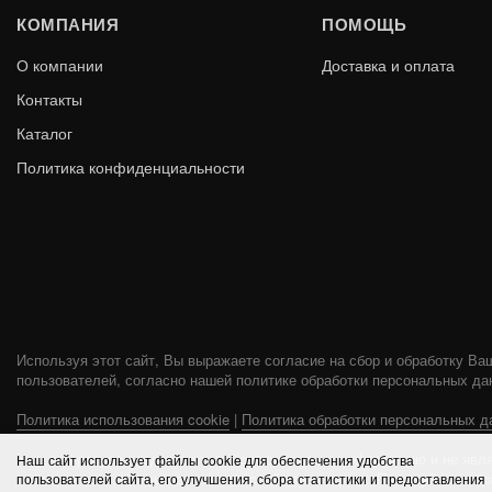
КОМПАНИЯ
ПОМОЩЬ
О компании
Доставка и оплата
Контакты
Каталог
Политика конфиденциальности
ЧУГУННАЯ ПЕЧЬ СЕНСАЦИЯ 22
ЧУГУНН
АНТРАЦИТ (224)
В КОРЗИНУ
55 120
45 140
Используя этот сайт, Вы выражаете согласие на сбор и обработку Ва
пользователей, согласно нашей политике обработки персональных да
Политика использования cookie
|
Политика обработки персональных д
Наш веб-ресурс предоставляет исключительно информацию и не явля
Наш сайт использует файлы cookie для обеспечения удобства
соглашаетесь использовать ее на свой страх и риск. Пожалуйста, об
пользователей сайта, его улучшения, сбора статистики и предоставления