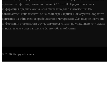
публичной офертой, согласно Статье 437 ГК РФ. Предоставленная
информация предназначена исключительно для ознакомления. Вы
соглашаетесь использовать ее на свой страх и риск. Пожалуйста, обратите
внимание на обновления прайс-листов и материалов. Для получения точной
информации о стоимости услуг, свяжитесь с нами по указанным контактам
или для заказа услуг заполните форму обратной связи.
© 2026 Феррум Ижевск