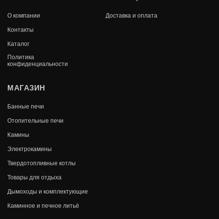
PC70XE STEEL
О компании
Доставка и оплата
В КОРЗИНУ
119 840
Контакты
Каталог
Политика
конфиденциальности
МАГАЗИН
Банные печи
Отопительные печи
Камины
Электрокамины
Твердотопливные котлы
Товары для отдыха
Дымоходы и комплектующие
Каминное и печное литьё
ЭЛЕКТРИЧЕСКАЯ ПЕЧЬ HARVIA CILINDRO
PC90XW WIFI STEEL