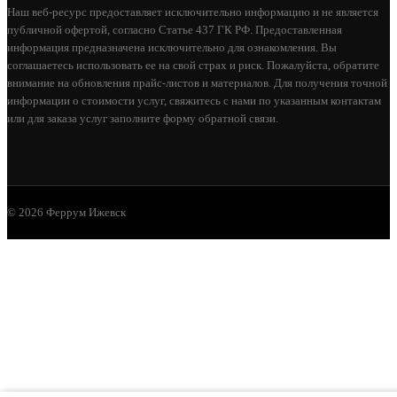
Наш веб-ресурс предоставляет исключительно информацию и не является
публичной офертой, согласно Статье 437 ГК РФ. Предоставленная
информация предназначена исключительно для ознакомления. Вы
соглашаетесь использовать ее на свой страх и риск. Пожалуйста, обратите
внимание на обновления прайс-листов и материалов. Для получения точной
информации о стоимости услуг, свяжитесь с нами по указанным контактам
или для заказа услуг заполните форму обратной связи.
© 2026 Феррум Ижевск