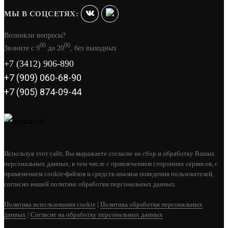
МЫ В СОЦСЕТЯХ:
Возникли вопросы?
00
00
Звоните с 9
до 20
, без выходных
+7 (3412) 906-890
+7 (909) 060-68-90
+7 (905) 874-09-44
КРИСТИНА УГЛОВАЯ В ТАЛЬКОМАГНЕЗИТЕ
20 КВТ
Используя этот сайт, Вы выражаете согласие на сбор и обработку Ваших
285 500
персональных данных, в том числе с привлечением сторонних сервисов, с
применением cookie-файлов и средств анализа поведения пользователей,
В КОРЗИНУ
согласно нашей политике обработки персональных данных.
Политика использования cookie
|
Политика обработки персональных
данных
|
Согласие на обработку персональных данных