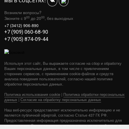
МЫ В СОЦСЕТЯХ:
Возникли вопросы?
00
00
Звоните с 9
до 20
, без выходных
+7 (3412) 906-890
+7 (909) 060-68-90
+7 (905) 874-09-44
Используя этот сайт, Вы выражаете согласие на сбор и обработку
Ваших персональных данных, в том числе с привлечением
сторонних сервисов, с применением cookie-файлов и средств
анализа поведения пользователей, согласно нашей политике
обработки персональных данных.
Политика использования cookie
|
Политика обработки персональных
КРИСТИНА В ОБЛИЦОВКЕ ЗМЕЕВИК 6 КВТ
данных
|
Согласие на обработку персональных данных
В КОРЗИНУ
55 970
Наш веб-ресурс предоставляет исключительно информацию и не
является публичной офертой, согласно Статье 437 ГК РФ.
Предоставленная информация предназначена исключительно для
ознакомления. Вы соглашаетесь использовать ее на свой страх и