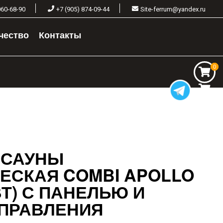
060-68-90
+7 (905) 874-09-44
Site-ferrum@yandex.ru
чество
Контакты
0
0
 САУНЫ
ЕСКАЯ COMBI APOLLO
КВТ) С ПАНЕЛЬЮ И
ПРАВЛЕНИЯ