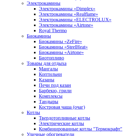
Электрокамины
Электрокамины «Dimplex»
Электрокамины «Realflame»
Электрокамины «ELECTROLUX»
Электрокамины «Airtone»
Royal Thermo
Биокамины
Биокамины «ZeFire»
Биокамины «SteelHeat»
Биокамины «Airtone»
Биотопливо
Товары для отдыха
Мангалы
Коптильни
Казаны
Печи под казан
Барбекю, грили
Комплексы
Тандыры
Костровая чаша (очаг)
Котлы
Твердотопливные котлы
Электрические котлы
Комбинированные котлы "Термокрафт"
Уличные обогреватели