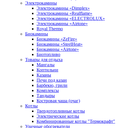
Электрокамины
Электрокамины «Dimplex»
Электрокамины «Realflame»
Электрокамины «ELECTROLUX»
Электрокамины «Airtone»
Royal Thermo
Биокамины
Биокамины «ZeFire»
Биокамины «SteelHeat»
Биокамины «Airtone»
Биотопливо
Товары для отдыха
Мангалы
Коптильни
Казаны
Печи под казан
Барбекю, грили
Комплексы
Тандыры
Костровая чаша (очаг)
Котлы
Твердотопливные котлы
Электрические котлы
Комбинированные котлы "Термокрафт"
Уличные обогреватели