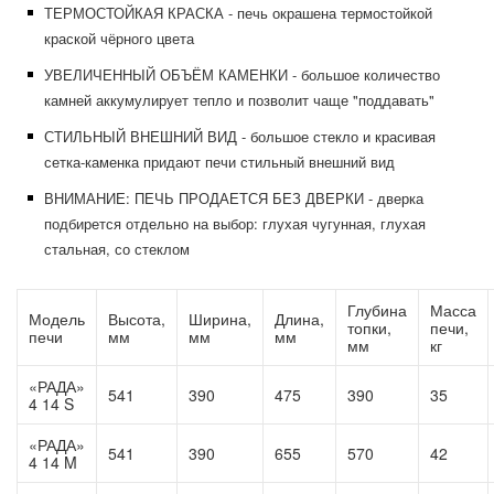
ТЕРМОСТОЙКАЯ КРАСКА -
печь окрашена термостойкой
краской чёрного цвета
УВЕЛИЧЕННЫЙ ОБЪЁМ КАМЕНКИ -
большое количество
камней аккумулирует тепло и позволит чаще "поддавать"
СТИЛЬНЫЙ ВНЕШНИЙ ВИД -
большое стекло и красивая
сетка-каменка придают печи стильный внешний вид
ВНИМАНИЕ: ПЕЧЬ ПРОДАЕТСЯ БЕЗ ДВЕРКИ - дверка
подбирется отдельно на выбор: глухая чугунная, глухая
стальная, со стеклом
Глубина
Масса
Модель
Высота,
Ширина,
Длина,
топки,
печи,
печи
мм
мм
мм
мм
кг
«РАДА»
541
390
475
390
35
4 14 S
«РАДА»
541
390
655
570
42
4 14 M