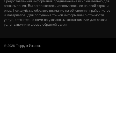
Предоставленная информация предназначена исключительно для
ознакомления. Вы соглашаетесь использовать ее на свой страх и
риск. Пожалуйста, обратите внимание на обновления прайс-листов
и материалов. Для получения точной информации о стоимости
услуг, свяжитесь с нами по указанным контактам или для заказа
услуг заполните форму обратной связи.
© 2026 Феррум Ижевск
«РАДА» 14 S
В КОРЗИНУ
14 100