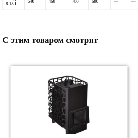
640
460
780
680
—
—
8 18 L
C этим товаром смотрят