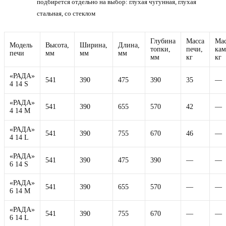
подбирется отдельно на выбор: глухая чугунная, глухая
стальная, со стеклом
Глубина
Масса
Мас
Модель
Высота,
Ширина,
Длина,
топки,
печи,
кам
печи
мм
мм
мм
мм
кг
кг
«РАДА»
541
390
475
390
35
—
4 14 S
«РАДА»
541
390
655
570
42
—
4 14 M
«РАДА»
541
390
755
670
46
—
4 14 L
«РАДА»
541
390
475
390
—
—
6 14 S
«РАДА»
541
390
655
570
—
—
6 14 M
«РАДА»
541
390
755
670
—
—
6 14 L