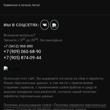
СТАЛЬ-МАСТЕР HARD 18L 2021
Каминное и печное литьё
ПАНОРАМА NEW
В КОРЗИНУ
56 550
МЫ В СОЦСЕТЯХ:
Возникли вопросы?
00
00
Звоните с 9
до 20
, без выходных
+7 (3412) 906-890
+7 (909) 060-68-90
+7 (905) 874-09-44
Используя этот сайт, Вы выражаете согласие на сбор и обработку
Ваших персональных данных, в том числе с привлечением
сторонних сервисов, с применением cookie-файлов и средств
анализа поведения пользователей, согласно нашей политике
обработки персональных данных.
Политика использования cookie
|
Политика обработки персональных
СТАЛЬ-МАСТЕР HARD 14M ПАНОРАМА
данных
|
Согласие на обработку персональных данных