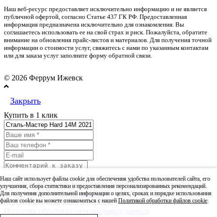
Наш веб-ресурс предоставляет исключительно информацию и не является
публичной офертой, согласно Статье 437 ГК РФ. Предоставленная
информация предназначена исключительно для ознакомления. Вы
соглашаетесь использовать ее на свой страх и риск. Пожалуйста, обратите
внимание на обновления прайс-листов и материалов. Для получения точной
информации о стоимости услуг, свяжитесь с нами по указанным контактам
или для заказа услуг заполните форму обратной связи.
© 2026 Феррум Ижевск
Закрыть
Купить в 1 клик
Наш сайт использует файлы cookie для обеспечения удобства пользователей сайта, его
check_box
check_box_outline_blank
Я подтверждаю
улучшения, сбора статистики и предоставления персонализированных рекомендаций.
ознакомление и даю
Согласие
на обработку моих
Для получения дополнительной информации о целях, сроках и порядке использования
файлов cookie вы можете ознакомиться с нашей
Политикой обработки файлов cookie
.
персональных данных в порядке и на условиях, указанных в
Политике обработки персональных данных