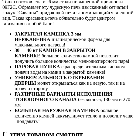
Топка изготовлена из 6 мм стали повышенной прочности
09Г2С. Обрамляет эту чудесную печь изысканный сетчатый
кожух "Саванна" придающей печи запоминающийся внешний
вид. Такая красавица-печь обязательно будет центром
внимания в любой бане!
ЗАКРЫТАЯ КАМЕНКА 3 мм
НЕРЖАВЕЙКА
цилиндрической формы для
максимального нагрева!
30 — 40 кг КАМНЕЙ В ЗАКРЫТОЙ
КАМЕНКЕ
большое количство камней позволит
получить большое количество мелкодисперсного пара!
ПАРОВАЯ ПУШКА
с распределительным каналом
подачи воды на камни в закрытой каменке!
УНИВЕРСАЛЬНОСТЬ ОТКРЫВАНИЯ
ДВЕРЦЫ
может открываться как на левую, так и на
правую сторону
РАЗЛИЧНЫЕ ВАРИАНТЫ ИСПОЛНЕНИЯ
ТОПОПОЧНОГО КАНАЛА
без выноса, 130 мм и 270
мм
БОЛЬШАЯ НАРУЖНАЯ КАМЕНКА
большое
количество камней аккумулирует тепло и позволит чаще
"поддавать"
C этим товаром смотрят