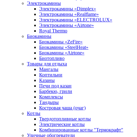
Электрокамины
Электрокамины «Dimplex»
Электрокамины «Realflame»
Электрокамины «ELECTROLUX»
Электрокамины «Airtone»
Royal Thermo
Биокамины
Биокамины «ZeFire»
Биокамины «SteelHeat»
Биокамины «Airtone»
Биотопливо
Товары для отдыха
Мангалы
Коптильни
Казаны
Печи под казан
Барбекю, грили
Комплексы
Тандыры
Костровая чаша (очаг)
Котлы
Твердотопливные котлы
Электрические котлы
Комбинированные котлы "Термокрафт"
Уличные обогреватели