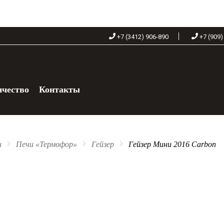
+7 (3412) 906-890
+7 (909)
ичество
Контакты
+7 (909) 060-68-90
и
Печи «Термофор»
Гейзер
Гейзер Мини 2016 Carbon