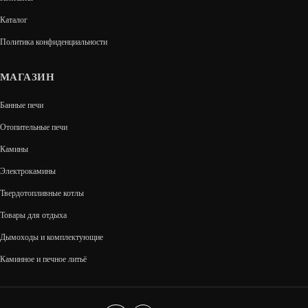
В КОРЗИНУ
Каталог
Политика конфиденциальности
МАГАЗИН
Банные печи
Отопительные печи
Камины
Электрокамины
Твердотопливные котлы
Товары для отдыха
Дымоходы и комплектующие
ТЕРМА СКАЗКА УКОРОЧЕННАЯ
Каминное и печное литьё
105 060
В КОРЗИНУ