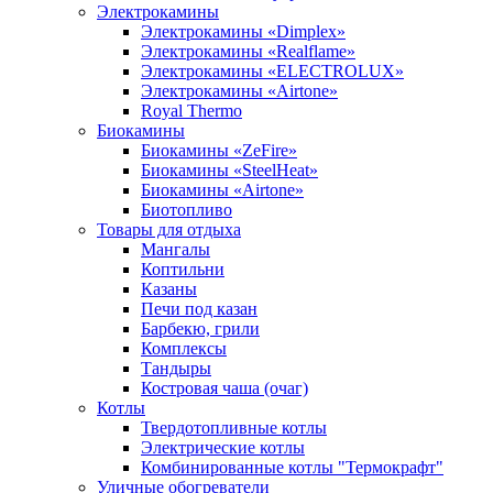
Электрокамины
Электрокамины «Dimplex»
Электрокамины «Realflame»
Электрокамины «ELECTROLUX»
Электрокамины «Airtone»
Royal Thermo
Биокамины
Биокамины «ZeFire»
Биокамины «SteelHeat»
Биокамины «Airtone»
Биотопливо
Товары для отдыха
Мангалы
Коптильни
Казаны
Печи под казан
Барбекю, грили
Комплексы
Тандыры
Костровая чаша (очаг)
Котлы
Твердотопливные котлы
Электрические котлы
Комбинированные котлы "Термокрафт"
Уличные обогреватели