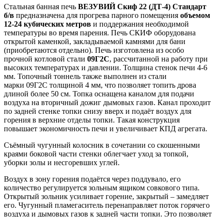
Стальная банная печь
ВЕЗУВИЙ Скиф 22 (ДТ-4) Стандарт
б/в
предназначена для прогрева парного помещения
объемом
12-24 кубических метров
и поддержания необходимой
температуры во время парения. Печь СКИФ оборудована
открытой каменкой, закладываемой камнями для бани
(приобретаются отдельно). Печь изготовлена из особо
прочной котловой стали
09Г2С
, рассчитанной на работу при
высоких температурах и давлении. Толщина стенок печи 4-6
мм. Топочный тоннель также выполнен из стали
марки 09Г2С толщиной 4 мм, что позволяет топить дрова
длиной более 50 см. Топка оснащена каналом для подачи
воздуха на вторичный дожиг дымовых газов. Канал проходит
по задней стенке топки снизу вверх и подаёт воздух для
горения в верхние отделы топки. Такая конструкция
повышает экономичность печи и увеличивает КПД агрегата.
Съёмный чугунный колосник в сочетании со скошенными
краями боковой части стенки облегчает уход за топкой,
уборки золы и несгоревших углей.
Воздух в зону горения подаётся через поддувало, его
количество регулируется зольным ящиком совкового типа.
Открытый зольник усиливает горение, закрытый – замедляет
его. Чугунный пламегаситель перенаправляет поток горячего
воздуха и дымовых газов к задней части топки. Это позволяет