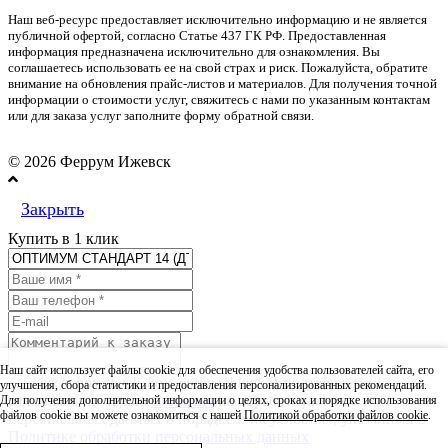
Наш веб-ресурс предоставляет исключительно информацию и не является
публичной офертой, согласно Статье 437 ГК РФ. Предоставленная
информация предназначена исключительно для ознакомления. Вы
соглашаетесь использовать ее на свой страх и риск. Пожалуйста, обратите
внимание на обновления прайс-листов и материалов. Для получения точной
информации о стоимости услуг, свяжитесь с нами по указанным контактам
или для заказа услуг заполните форму обратной связи.
© 2026 Феррум Ижевск
Закрыть
Купить в 1 клик
Наш сайт использует файлы cookie для обеспечения удобства пользователей сайта, его
check_box
check_box_outline_blank
Я подтверждаю
улучшения, сбора статистики и предоставления персонализированных рекомендаций.
ознакомление и даю
Согласие
на обработку моих
Для получения дополнительной информации о целях, сроках и порядке использования
файлов cookie вы можете ознакомиться с нашей
Политикой обработки файлов cookie
.
персональных данных в порядке и на условиях, указанных в
Политике обработки персональных данных