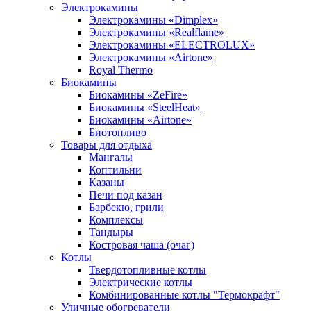
Электрокамины
Электрокамины «Dimplex»
Электрокамины «Realflame»
Электрокамины «ELECTROLUX»
Электрокамины «Airtone»
Royal Thermo
Биокамины
Биокамины «ZeFire»
Биокамины «SteelHeat»
Биокамины «Airtone»
Биотопливо
Товары для отдыха
Мангалы
Коптильни
Казаны
Печи под казан
Барбекю, грили
Комплексы
Тандыры
Костровая чаша (очаг)
Котлы
Твердотопливные котлы
Электрические котлы
Комбинированные котлы "Термокрафт"
Уличные обогреватели