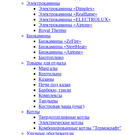
Электрокамины
Электрокамины «Dimplex»
Электрокамины «Realflame»
Электрокамины «ELECTROLUX»
Электрокамины «Airtone»
Royal Thermo
Биокамины
Биокамины «ZeFire»
Биокамины «SteelHeat»
Биокамины «Airtone»
Биотопливо
Товары для отдыха
Мангалы
Коптильни
Казаны
Печи под казан
Барбекю, грили
Комплексы
Тандыры
Костровая чаша (очаг)
Котлы
Твердотопливные котлы
Электрические котлы
Комбинированные котлы "Термокрафт"
Уличные обогреватели