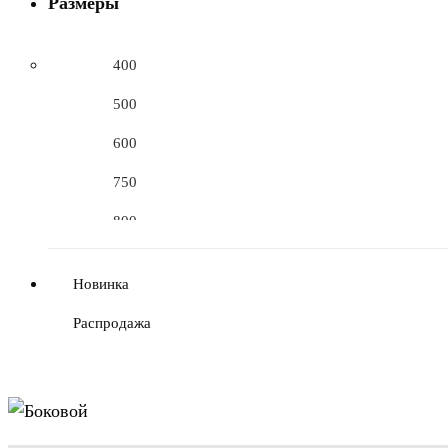
Размеры
400
500
600
750
800
1000
Новинка
1100
Распродажа
1200
1250
1300