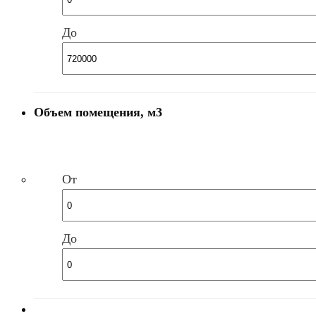
До
Объем помещения, м3
От
До