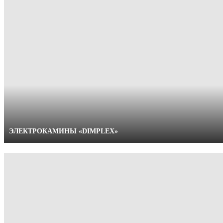
1400
1500
1750
1800
2000
2250
2500
ЭЛЕКТРОКАМИНЫ «DIMPLEX»
2750
3000
аснрлс