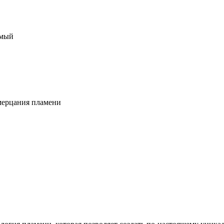
емый
мерцания пламени