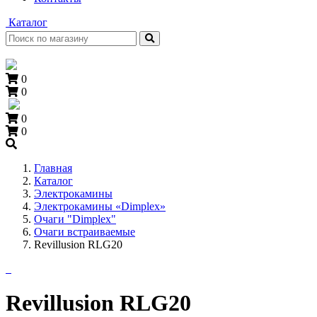
Каталог
0
0
0
0
+7 (909) 060-68-90
Главная
Каталог
Электрокамины
Электрокамины «Dimplex»
Очаги "Dimplex"
Очаги встраиваемые
Revillusion RLG20
Revillusion RLG20