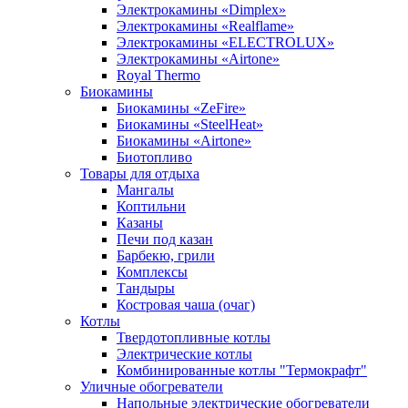
Электрокамины «Dimplex»
Электрокамины «Realflame»
Электрокамины «ELECTROLUX»
Электрокамины «Airtone»
Royal Thermo
Биокамины
Биокамины «ZeFire»
Биокамины «SteelHeat»
Биокамины «Airtone»
Биотопливо
Товары для отдыха
Мангалы
Коптильни
Казаны
Печи под казан
Барбекю, грили
Комплексы
Тандыры
Костровая чаша (очаг)
Котлы
Твердотопливные котлы
Электрические котлы
Комбинированные котлы "Термокрафт"
Уличные обогреватели
Напольные электрические обогреватели