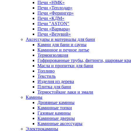
Печи «НМК»
Печи «Теплодар»
Печи «Ферингер»
Печи «КДМ»
Печи "ASTON"
Печи «Варвара»
Печи «Везувий»
Аксессуары и материалы для бани
Камни для бани и сауны
Каминное и печное литье
Термоизоляция
Гофрированные трубы, фитинги, шаровые кр
Масла и пропитки для бани
Топливо
Текстиль
Изделия из дерева
Плитка для бани
Термостойкие лаки и эмали
Камины
Дровяные камины
Каминные топки
Газовые камины
Каминные дверцы
Каминные аксессуары
Электрокамины