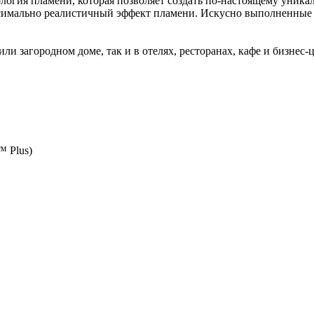
ология пламени, которая позволяет создать по-настоящему уник
максимально реалистичный эффект пламени. Искусно выполненные
и загородном доме, так и в отелях, ресторанах, кафе и бизнес-
™ Plus)