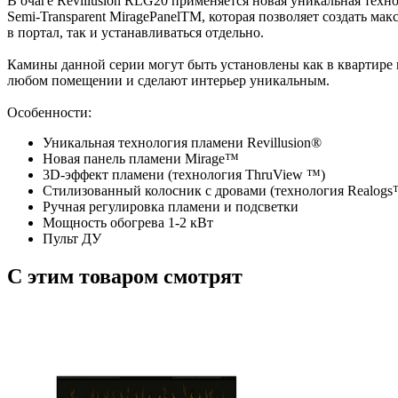
В очаге Revillusion RLG20 применяется новая уникальная техн
Semi-Transparent MiragePanelTM, которая позволяет создать 
в портал, так и устанавливаться отдельно.
Камины данной серии могут быть установлены как в квартире ил
любом помещении и сделают интерьер уникальным.
Особенности:
Уникальная технология пламени Revillusion®
Новая панель пламени Mirage™
3D-эффект пламени (технология ThruView ™)
Стилизованный колосник с дровами (технология Realogs
Ручная регулировка пламени и подсветки
Мощность обогрева 1-2 кВт
Пульт ДУ
C этим товаром смотрят