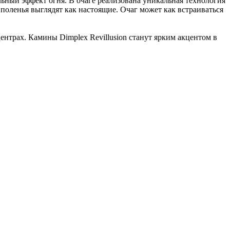
альный эффект огня.
В очаге реализована уникальная технология
 поленья выглядят как настоящие.
Очаг может как встраиваться
центрах. Камины Dimplex Revillusion станут ярким акцентом в