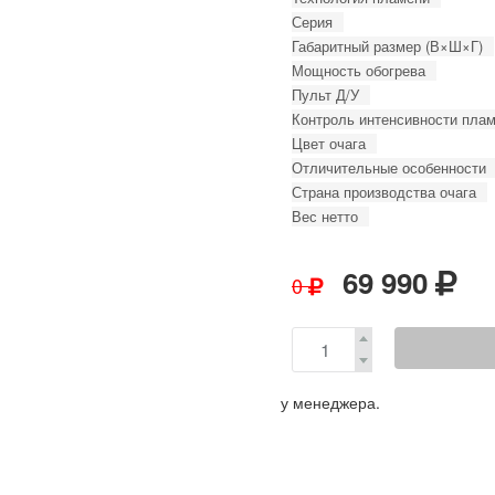
Серия
Габаритный размер (В×Ш×Г)
Мощность обогрева
Пульт Д/У
Контроль интенсивности пла
Цвет очага
Отличительные особенности
Страна производства очага
Вес нетто
69 990
0
у менеджера.