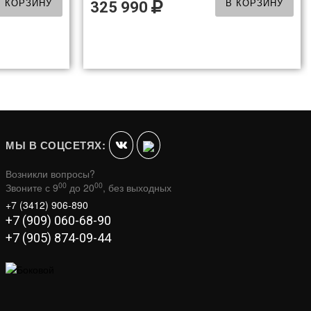
В КОРЗИНУ
В КОРЗИНУ
325 990
МЫ В СОЦСЕТЯХ:
Возникли вопросы?
00
00
Звоните с 9
до 20
, без выходных
+7 (3412) 906-890
+7 (909) 060-68-90
+7 (905) 874-09-44
NH
JUNEAU
В КОРЗИНУ
В КОРЗИНУ
188 990