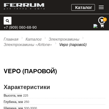
Каталог
0
0
+7 (909) 060-68-90
Главная
Каталог
Электрокамины
Электрокамины «Airtone»
Vepo (паровой)
VEPO (ПАРОВОЙ)
Характеристики
Высота, мм
225
Глубина, мм
250
Ширина, мм
500-3000