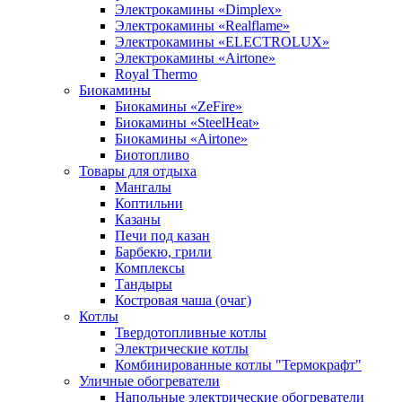
Электрокамины «Dimplex»
Электрокамины «Realflame»
Электрокамины «ELECTROLUX»
Электрокамины «Airtone»
Royal Thermo
Биокамины
Биокамины «ZeFire»
Биокамины «SteelHeat»
Биокамины «Airtone»
Биотопливо
Товары для отдыха
Мангалы
Коптильни
Казаны
Печи под казан
Барбекю, грили
Комплексы
Тандыры
Костровая чаша (очаг)
Котлы
Твердотопливные котлы
Электрические котлы
Комбинированные котлы "Термокрафт"
Уличные обогреватели
Напольные электрические обогреватели