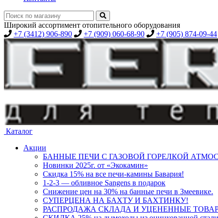
Широкий ассортимент отопительного оборудования
+7 (3412) 906-890
+7 (909) 060-68-90
+7 (905) 874-09-44
Каталог
Акции
БАННЫЕ ПЕЧИ С ГАЗОВОЙ ГОРЕЛКОЙ АТМОС
Новинки 2025г. от «Экокамин»
Скидка 15% на все печи-камины Бавария!
1-2-3 — обливное Sangens в подарок
Снижение цен на 30% на банные печи в Змеевике.
СУПЕРЦЕНА НА БАХТУ И БАХТИНКУ!
РАСПРОДАЖА СКЛАДА И УЦЕНЕННЫЕ ТОВА
СКИДКА 25% на дымоходы из оцинкованной стали