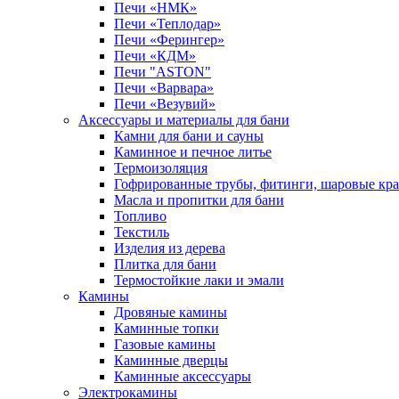
Печи «НМК»
Печи «Теплодар»
Печи «Ферингер»
Печи «КДМ»
Печи "ASTON"
Печи «Варвара»
Печи «Везувий»
Аксессуары и материалы для бани
Камни для бани и сауны
Каминное и печное литье
Термоизоляция
Гофрированные трубы, фитинги, шаровые кр
Масла и пропитки для бани
Топливо
Текстиль
Изделия из дерева
Плитка для бани
Термостойкие лаки и эмали
Камины
Дровяные камины
Каминные топки
Газовые камины
Каминные дверцы
Каминные аксессуары
Электрокамины