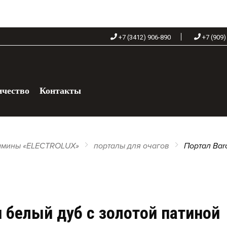
+7 (3412) 906-890
+7 (909)
ичество
Контакты
+7 (909) 060-68-90
амины «ELECTROLUX»
порталы для очагов
Портал Bar
н белый дуб с золотой патиной