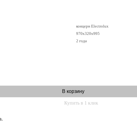
концерн Electrolux
970х320х995
2 года
В корзину
Купить в 1 клик
а.