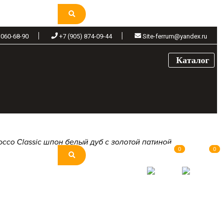
 060-68-90
+7 (905) 874-09-44
Site-ferrum@yandex.ru
Каталог
occo Classic шпон белый дуб с золотой патиной
0
0
0
0