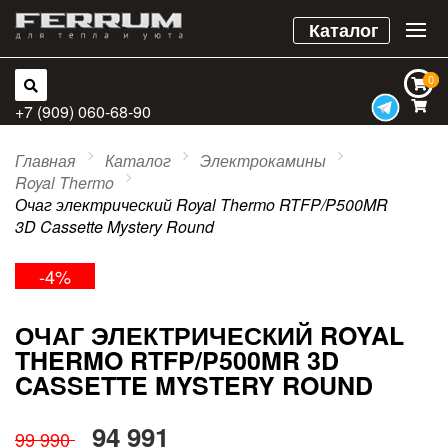
Каталог
0
0
+7 (909) 060-68-90
Главная
Каталог
Электрокамины
Royal Thermo
Очаг электрический Royal Thermo RTFP/P500MR
3D Cassette Mystery Round
-4%
ОЧАГ ЭЛЕКТРИЧЕСКИЙ ROYAL
THERMO RTFP/P500MR 3D
CASSETTE MYSTERY ROUND
94 991
99 990