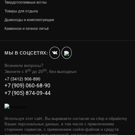
Твердотопливные котлы
Товары для отдыха
Дымоходы и комплектующие
Каминное и печное литьё
ОЧАГ ЭЛЕКТРИЧЕСКИЙ ROYAL THERMO
AURORA RTFP/P-AR40LS
В КОРЗИНУ
41 990
МЫ В СОЦСЕТЯХ:
Возникли вопросы?
00
00
Звоните с 9
до 20
, без выходных
+7 (3412) 906-890
+7 (909) 060-68-90
+7 (905) 874-09-44
Используя этот сайт, Вы выражаете согласие на сбор и обработку
Ваших персональных данных, в том числе с привлечением
сторонних сервисов, с применением cookie-файлов и средств
анализа поведения пользователей, согласно нашей политике