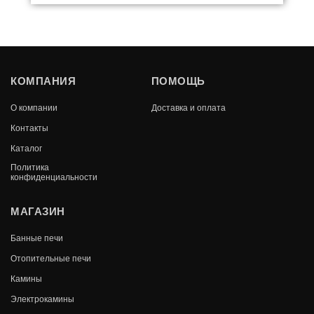
-4%
КОМПАНИЯ
ПОМОЩЬ
ОЧАГ ЭЛЕКТРИЧЕСКИЙ ROYAL THERMO
ALLIRA RTFP/W-AL70LS
О компании
Доставка и оплата
74 990
Контакты
В КОРЗИНУ
71 241
Каталог
Политика
конфиденциальности
МАГАЗИН
Банные печи
Отопительные печи
Камины
Электрокамины